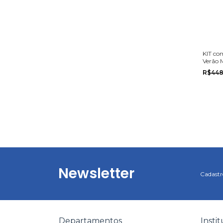
KIT co
Verão 
Boca G
R$448
do 10 a
Newsletter
Cadastre
Departamentos
Insti