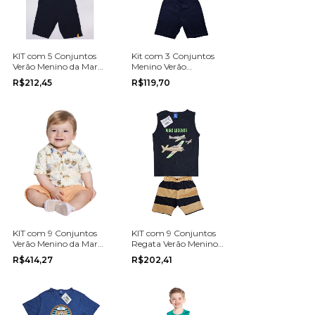
KIT com 5 Conjuntos
Kit com 3 Conjuntos
Verão Menino da Marca
Menino Verão
Elian no tamanho 10,
Multimarca do
R$212,45
R$119,70
12 ou 14.
tamanho 4 ao 16
KIT com 9 Conjuntos
KIT com 9 Conjuntos
Verão Menino da Marca
Regata Verão Menino
Alakazoo na grade do
da Marca Pipa na
R$414,27
R$202,41
P ao G
grade do 1 ao 3