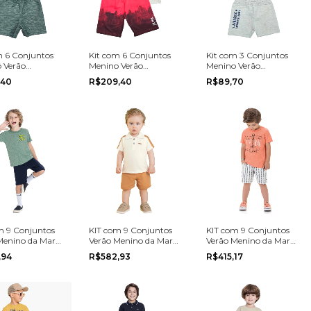
m 6 Conjuntos
Kit com 6 Conjuntos
Kit com 3 Conjuntos
 Verão
Menino Verão
Menino Verão
arca do
Multimarca do
Multimarca do
,40
R$209,40
R$89,70
o P ao 3
tamanho 4 ao 16
tamanho P ao 3
m 9 Conjuntos
KIT com 9 Conjuntos
KIT com 9 Conjuntos
Menino da Marca
Verão Menino da Marca
Verão Menino da Marca
a grade do 10 ao
Coloritta na grade do 1
Marlan na grade do 4
,94
R$582,93
R$415,17
ao 3
ao 8