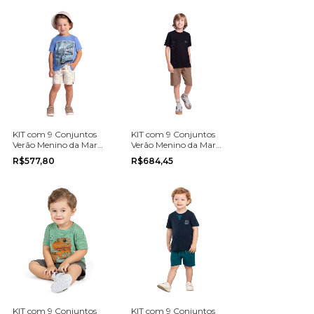
KIT com 9 Conjuntos
KIT com 9 Conjuntos
Verão Menino da Marca
Verão Menino da Marca
Glinny na grade do 1 ao
Fakini na grade do 12
R$577,80
R$684,45
3
ao 18
KIT com 9 Conjuntos
KIT com 9 Conjuntos