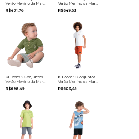
Verão Menino da Marca
Verão Menino da Marca
Angero na grade do P
Coloritta na grade do 4
R$401,76
R$649,53
ao G
ao 8
KIT com 9 Conjuntos
KIT com 9 Conjuntos
Verão Menino da Marca
Verão Menino da Marca
Mundi na grade do 1 ao
Boca Grande na grade
R$698,49
R$603,45
3
do 12 ao 18