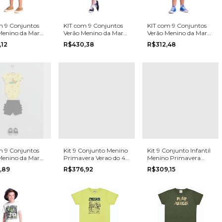
m 9 Conjuntos
KIT com 9 Conjuntos
KIT com 9 Conjuntos
Menino da Marca
Verão Menino da Marca
Verão Menino da Marca
 na grade do 4
Boca Grande na grade
Boca Grande na grade
,12
R$430,38
R$312,48
do 4 ao 8
do 1 ao 3
m 9 Conjuntos
Kit 9 Conjunto Menino
Kit 9 Conjunto Infantil
Menino da Marca
Primavera Verao do 4
Menino Primavera
x na grade do P
ao 10 Brandili Club
Verao do 1 ao 3 Brandili
,89
R$376,92
R$309,15
Club