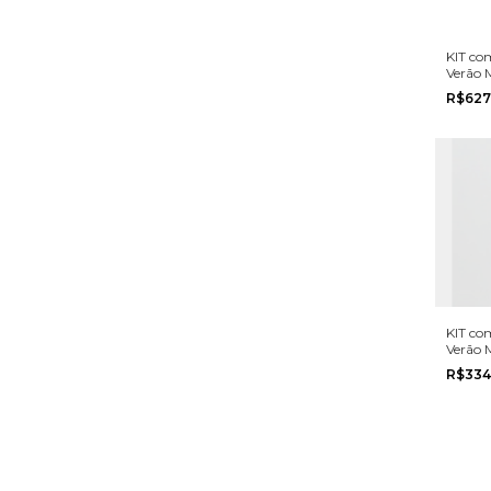
KIT co
Verão 
Glinny
R$627
ao 8
KIT co
Verão 
Romite
R$334
ao G