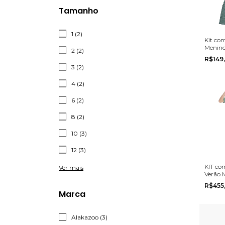
Tamanho
1 (2)
Kit co
Menino
2 (2)
Multim
R$149
tamanh
3 (2)
4 (2)
6 (2)
8 (2)
10 (3)
12 (3)
KIT co
Ver mais
Verão 
Elian n
R$455
16
Marca
Alakazoo (3)