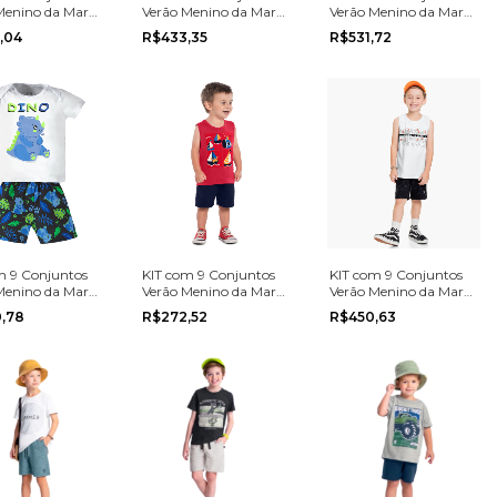
Menino da Marca
Verão Menino da Marca
Verão Menino da Marca
 na grade do P
Elian na grade do P ao
Angero na grade do 4
,04
R$433,35
R$531,72
G.
ao 8
m 9 Conjuntos
KIT com 9 Conjuntos
KIT com 9 Conjuntos
Menino da Marca
Verão Menino da Marca
Verão Menino da Marca
rande na grade
Kyly na grade do P ao
Romitex na grade do 4
0,78
R$272,52
R$450,63
o G
G
ao 8