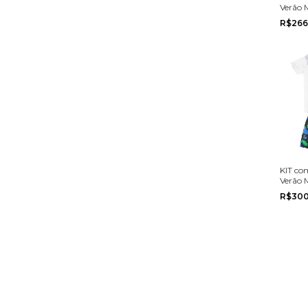
Verão 
Fakini
R$266
ao G
KIT co
Verão 
Boca G
R$30
do P a