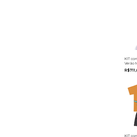
KIT co
Verão 
Mundi 
R$711
ao 10
KIT co