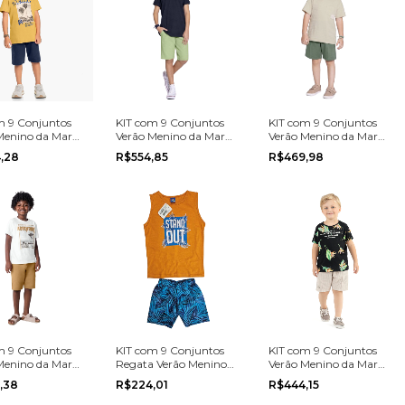
m 9 Conjuntos
KIT com 9 Conjuntos
KIT com 9 Conjuntos
Menino da Marca
Verão Menino da Marca
Verão Menino da Marca
x na grade do
Alakazoo na grade do
Alakazoo na grade do 1
,28
R$554,85
R$469,98
4
4 ao 10
ao 3
m 9 Conjuntos
KIT com 9 Conjuntos
KIT com 9 Conjuntos
Menino da Marca
Regata Verão Menino
Verão Menino da Marca
i na grade do 4
da Marca Pipa na
Angero na grade do 1
,38
R$224,01
R$444,15
grade do 4 ao 8
ao 3