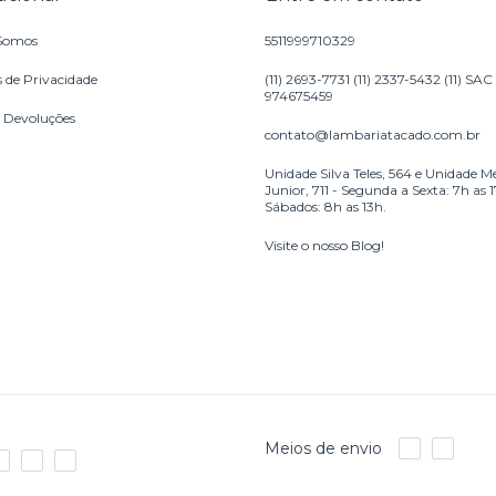
Somos
5511999710329
s de Privacidade
(11) 2693-7731 (11) 2337-5432 (11) SAC
974675459
e Devoluções
contato@lambariatacado.com.br
Unidade Silva Teles, 564 e Unidade M
Junior, 711 - Segunda a Sexta: 7h as 
Sábados: 8h as 13h.
Visite o nosso Blog!
Meios de envio