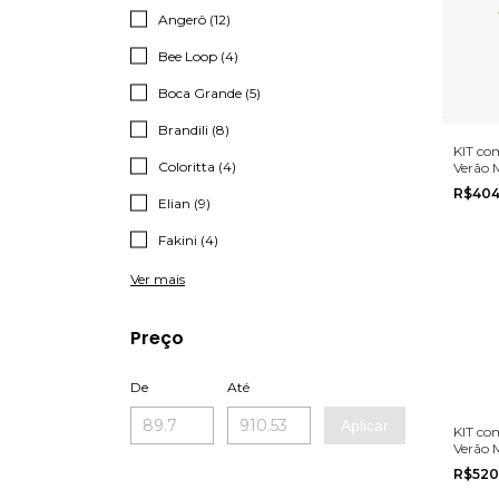
Angerô (12)
Bee Loop (4)
Boca Grande (5)
Brandili (8)
KIT co
Coloritta (4)
Verão 
Romite
R$404
10 ao 1
Elian (9)
Fakini (4)
Ver mais
Preço
De
Até
Aplicar
KIT co
Verão 
Brandil
R$520
ao 10