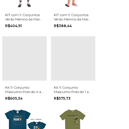
KIT com 9 Conjuntos
KIT com 9 Conjuntos
Verão Menino da Marca
Verão Menino da Marca
Fakini na grade do 4 ao
Kyly na grade do 4 ao
R$404,91
R$388,44
10
8
Kit 9 Conjunto
Kit 9 Conjunto
Masculino Polo do 4 ao
Masculino Polo do 1 ao
8 Angero Primavera
3 Primavera Verão
R$605,34
R$575,73
Verão
Angero