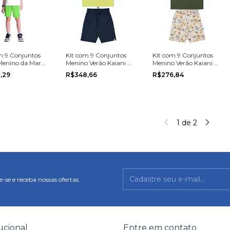
m 9 Conjuntos
Kit com 9 Conjuntos
Kit com 9 Conjuntos
Menino da Marca
Menino Verão Kaiani do
Menino Verão Kaiani do
rande na grade
Tamanho 4 ao 8
Tamanho 1 ao 3
,29
R$348,66
R$276,84
o 14
1
de
2
-se e receba nossas ofertas.
tucional
Entre em contato