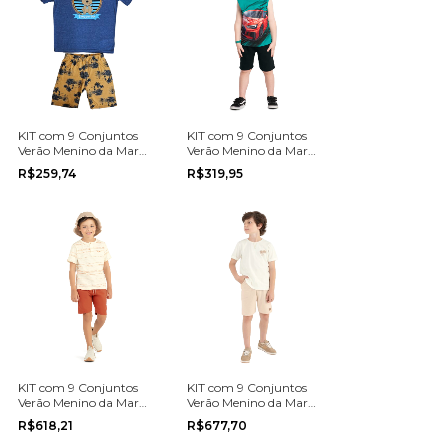
KIT com 9 Conjuntos
KIT com 9 Conjuntos
Verão Menino da Marca
Verão Menino da Marca
Pipa na grade do 4 ao
Kyly na grade do 1 ao 3
R$259,74
R$319,95
8
KIT com 9 Conjuntos
KIT com 9 Conjuntos
Verão Menino da Marca
Verão Menino da Marca
Angero na grade do 10
Coloritta na grade do
R$618,21
R$677,70
ao 14
10 ao 14