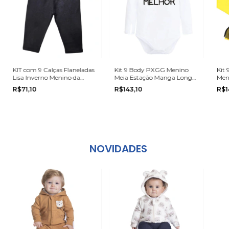
KIT com 9 Calças Flaneladas
Kit 9 Body PXGG Menino
Kit 
Lisa Inverno Menino da
Meia Estação Manga Longa
Men
Marca Kyly na grade do P ao
Multimarcas
Man
R$71,10
R$143,10
R$1
G
Mul
NOVIDADES