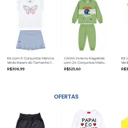
Kit com 9 Conjuntos Menina
CAIXA Inverno RagaKids
Kit
Verão Kaiani do Tamanho 1
com 24 Conjuntos Misto
Ver
ao 3
Menino e Menina na grade
ao 
R$306,99
R$525,60
R$3
do 1 ao 8
OFERTAS