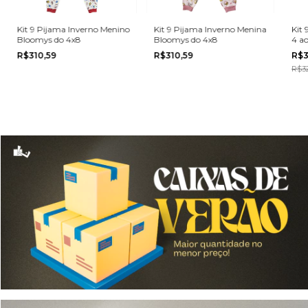
Kit 9 Pijama Inverno Menino
Kit 9 Pijama Inverno Menina
Kit 
Bloomys do 4x8
Bloomys do 4x8
4 ao
Pri
R$310,59
R$310,59
R$3
R$32