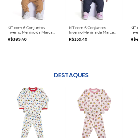
KIT com 6 Conjuntos
KIT com 6 Conjuntos
KIT
Inverno Menino da Marca
Inverno Menina da Marca
Inv
Serelepe na grade do P ao G
Serelepe na grade do P ao G
Sere
R$389,40
R$359,40
R$4
DESTAQUES