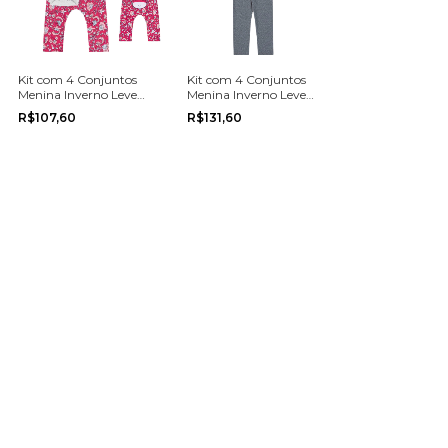
Kit com 4 Conjuntos
Kit com 4 Conjuntos
Menina Inverno Leve
Menina Inverno Leve
M/E Multimarca do
M/E Multimarca do
R$107,60
R$131,60
tamanho P ao G
tamanho 4 ao 8