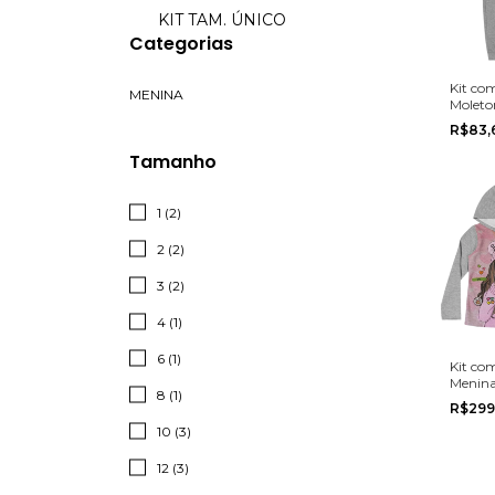
KIT TAM. ÚNICO
Categorias
Kit co
MENINA
Moleto
Invern
R$83,
tamanh
Tamanho
1 (2)
2 (2)
3 (2)
4 (1)
6 (1)
Kit co
Menina
8 (1)
Multim
R$299
tamanh
10 (3)
12 (3)