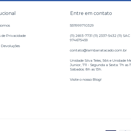
tucional
Entre em contato
Somos
5511999710329
s de Privacidade
(11) 2693-7731 (11) 2337-5432 (11) SAC
974675459
e Devoluções
contato@lambariatacado.com.br
Unidade Silva Teles, 564 e Unidade M
Junior, 711 - Segunda a Sexta: 7h as 
Sábados: 8h as 13h.
Visite o nosso Blog!