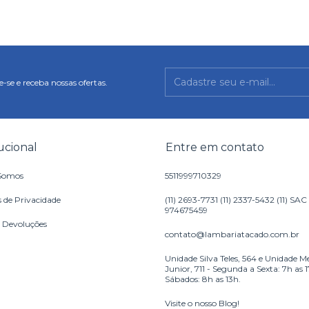
-se e receba nossas ofertas.
tucional
Entre em contato
Somos
5511999710329
s de Privacidade
(11) 2693-7731 (11) 2337-5432 (11) SAC
974675459
e Devoluções
contato@lambariatacado.com.br
Unidade Silva Teles, 564 e Unidade M
Junior, 711 - Segunda a Sexta: 7h as 
Sábados: 8h as 13h.
Visite o nosso Blog!