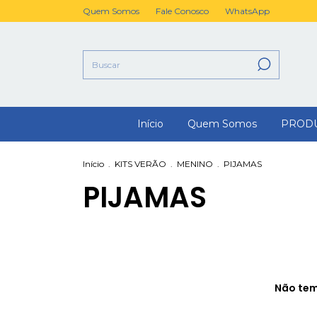
Quem Somos
Fale Conosco
WhatsApp
Início
Quem Somos
PROD
Início
.
KITS VERÃO
.
MENINO
.
PIJAMAS
PIJAMAS
Não temo