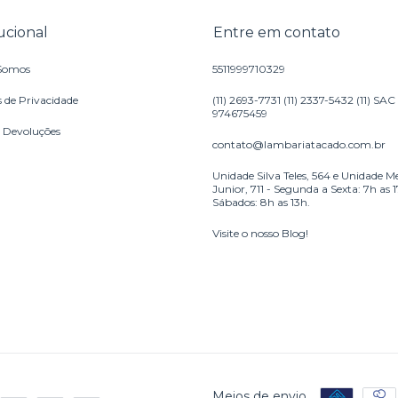
tucional
Entre em contato
Somos
5511999710329
s de Privacidade
(11) 2693-7731 (11) 2337-5432 (11) SAC
974675459
e Devoluções
contato@lambariatacado.com.br
Unidade Silva Teles, 564 e Unidade M
Junior, 711 - Segunda a Sexta: 7h as 
Sábados: 8h as 13h.
Visite o nosso Blog!
Meios de envio