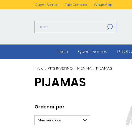
Quem Somos
Fale Conosco
WhatsApp
Início
Quem Somos
PROD
Início
.
KITS INVERNO
.
MENINA
.
PIJAMAS
PIJAMAS
Ordenar por