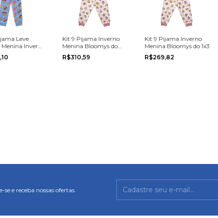
Pijama Leve
Kit 9 Pijama Inverno
Kit 9 Pijama Inverno
l Menina Inverno
Menina Bloomys do
Menina Bloomys do 1x3
o 14
4x8
,10
R$310,59
R$269,82
-se e receba nossas ofertas.