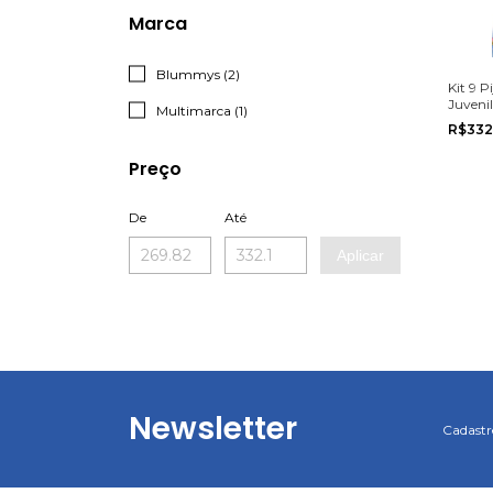
Marca
Blummys (2)
Kit 9 
Juveni
Multimarca (1)
do 10 a
R$332
Preço
De
Até
Aplicar
Newsletter
Cadastre