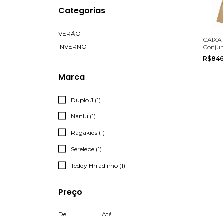
Categorias
VERÃO
CAIXA 
INVERNO
Conjun
Hrradi
R$846
Menina
tamanh
Marca
Duplo J (1)
Nanlu (1)
Ragakids (1)
Serelepe (1)
Teddy Hrradinho (1)
Preço
De
Até