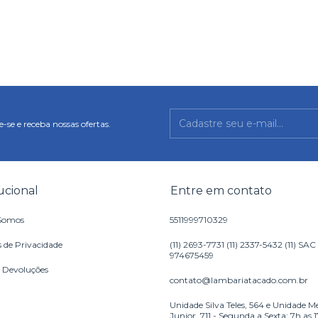
-se e receba nossas ofertas.
tucional
Entre em contato
Somos
5511999710329
s de Privacidade
(11) 2693-7731 (11) 2337-5432 (11) SAC
974675459
e Devoluções
contato@lambariatacado.com.br
Unidade Silva Teles, 564 e Unidade M
Junior, 711 - Segunda a Sexta: 7h as 