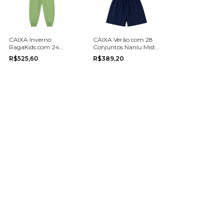
CAIXA Inverno
CAIXA Verão com 28
RagaKids com 24
Conjuntos Nanlu Mista
Conjuntos Misto
Menina e Menino nos
R$525,60
R$389,20
Menino e Menina na
tamanhos do 1 ao 10
grade do 1 ao 8