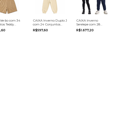
Verão com 34
CAIXA Inverno Duplo J
CAIXA Inverno
tos Teddy
com 24 Conjuntos
Serelepe com 28
nho Mista
Misto Menino e Menina
Conjuntos Misto
,60
R$597,60
R$1.677,20
 e Menino nos
na grade do 1 ao 8
Menino e Menina na
os do 1 ao 16
grade do 1 ao 12