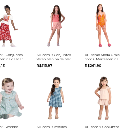
m 9 Conjuntos
KIT com 9 Conjuntos
KIT Verão Moda Praia
Menina da Marca
Verão Menina da Marca
com 6 Maios Menina
oo na grade do
Brandili na grade do 4
da Marca Fakini na
,13
R$515,97
R$261,90
ao 10
grade do 4 ao 10
 9 Vestidos
KIT com 9 Vestidos
KIT com 9 Conjuntos