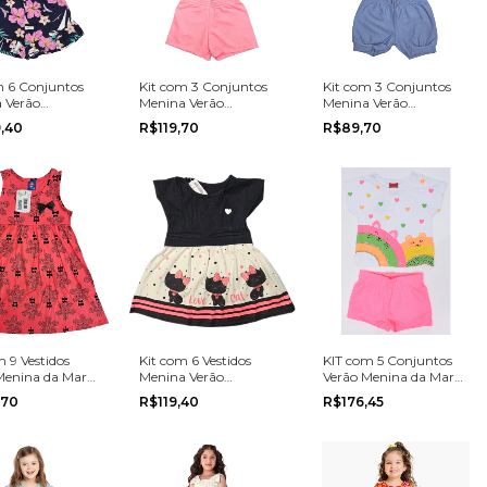
m 6 Conjuntos
Kit com 3 Conjuntos
Kit com 3 Conjuntos
 Verão
Menina Verão
Menina Verão
arca do
Multimarca do
Multimarca do
,40
R$119,70
R$89,70
o 4 ao 16
tamanho 4 ao 16
tamanho P ao 3
 9 Vestidos
Kit com 6 Vestidos
KIT com 5 Conjuntos
Menina da Marca
Menina Verão
Verão Menina da Marca
a grade do 4 ao
Multimarca do
Kyly no tamanho P, M
,70
R$119,40
R$176,45
tamanho P ao 3
ou G.