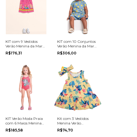
KIT com 9 Vestidos
KIT com 10 Conjuntos
Verão Menina da Marca
Verão Menina da Marca
Romitex na grade do P
Bee Loop na grade do 1
R$176,31
R$306,00
ao G
ao 3
KIT Verão Moda Praia
Kit com 3 Vestidos
com 6 Maios Menina
Menina Verão
da Marca Fakini na
Multimarca do
R$185,58
R$74,70
grade do 1 ao 3
tamanho P ao 3