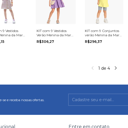
 9 Vestidos
KIT com 9 Vestidos
KIT com 9 Conjuntos
Menina da Marca
Verão Menina da Marca
verão Menina da Marca
 na grade do 4
Romitex na grade do 4
Romitex na grade do 1
,15
R$306,27
R$296,37
ao 8
ao 3.
1
de
4
-se e receba nossas ofertas.
tucional
Entre em contato