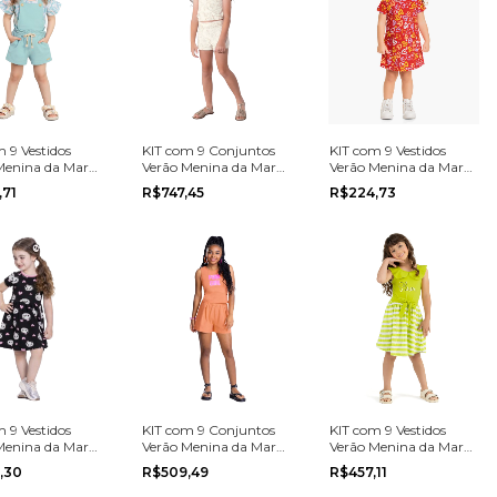
 9 Vestidos
KIT com 9 Conjuntos
KIT com 9 Vestidos
Menina da Marca
Verão Menina da Marca
Verão Menina da Marca
ta na grade do 1
Mundi na grade do 4
Romitex na grade do 1
,71
R$747,45
R$224,73
ao 10
ao 3
 9 Vestidos
KIT com 9 Conjuntos
KIT com 9 Vestidos
Menina da Marca
Verão Menina da Marca
Verão Menina da Marca
oo na grade do 1
Pink Soda na grade do
Angero na grade do 4
,30
R$509,49
R$457,11
12 ao 18
ao 8