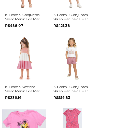
KIT com 9 Conjuntos
KIT com 9 Conjuntos
Verão Menina da Marca
Verão Menina da Marca
Coloritta na grade do 1
Elian na grade do 10 ao
R$488,07
R$421,38
ao 3
14
KIT com 9 Vestidos
KIT com 9 Conjuntos
Verão Menina da Marca
Verão Menina da Marca
Marlan na grade do 1
Milon na grade do P ao
R$236,16
R$556,83
ao 3
G