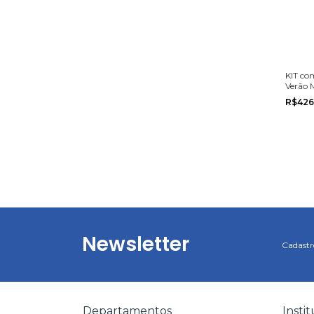
KIT com
Verão 
Marlan
R$426
ao 8
Newsletter
Cadastre
Departamentos
Insti