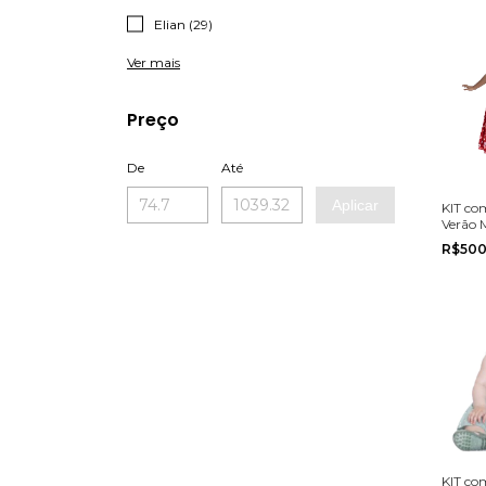
Elian (29)
Ver mais
Preço
De
Até
Aplicar
KIT co
Verão 
Alakaz
R$500
4 ao 10
KIT com