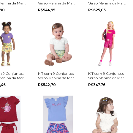
Menina da Marca
Verão Menina da Marca
Verão Menina da Marca
oo na grade do
Coloritta na grade do 4
Coloritta na grade do 4
,90
R$544,95
R$625,05
ao 8
ao 8
m 9 Conjuntos
KIT com 9 Conjuntos
KIT com 9 Conjuntos
Menina da Marca
Verão Menina da Marca
Verão Menina da Marca
a grade do 1 ao 3
Mundi na grade do 1 ao
Boca Grande na grade
,46
R$542,70
R$347,76
3
do 4 ao 8