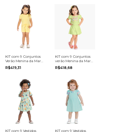
KIT com 9 Conjuntos
KIT com 9 Conjuntos
Verão Menina da Marca
verão Menina da Marca
Kamylus na grade do 4
Romitex na grade do 4
R$419,31
R$418,68
ao 10
ao 8
KIT com 9 Vestidos
KIT com 9 Vestidos