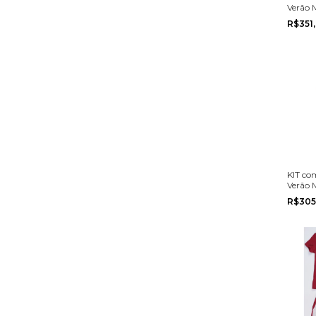
Verão 
Alakaz
R$351
P ao G
KIT co
Verão 
Elian n
R$305