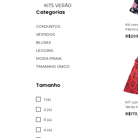
KITS VERÃO
Categorias
Kit co
CONJUNTOS
Menina
Multim
VESTIDOS
R$209
tamanh
BLUSAS
LEGGING
MODA PRAIA
TAMANHO ÚNICO
Tamanho
1 (4)
KIT com
Verão 
2 (4)
Pipa n
R$173
8
3 (4)
4 (4)