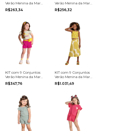
Verão Menina da Marca
Verão Menina da Marca
Elian na grade do 4 ao
Elian na grade do P ao
R$263,34
R$256,32
8
G
KIT com 9 Conjuntos
KIT com 9 Conjuntos
Verão Menina da Marca
Verão Menina da Marca
Boca Grande na grade
Nanai na grade do 10
R$347,76
R$1.031,49
do 1 ao 3
ao 16