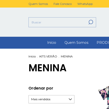
Quem Somos
Fale Conosco
WhatsApp
Início
Quem Somos
PROD
Início
.
KITS VERÃO
.
MENINA
MENINA
Ordenar por