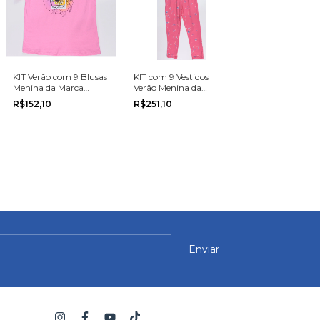
KIT Verão com 9 Blusas
KIT com 9 Vestidos
Menina da Marca
Verão Menina da
Cativa na grade do 12
Cativa na grade do 4
R$152,10
R$251,10
ao 18
ao 10