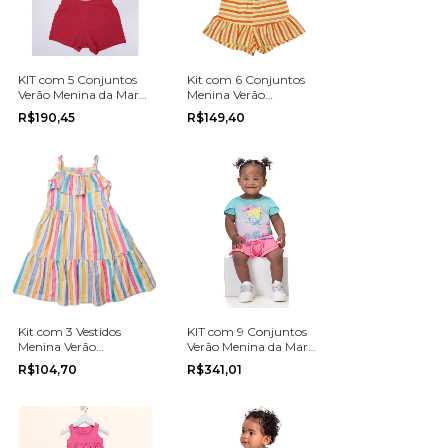
KIT com 5 Conjuntos
Kit com 6 Conjuntos
Verão Menina da Marca
Menina Verão
Elian no tamanho 10,
Multimarca do
R$190,45
R$149,40
12 ou 14.
tamanho P ao 3
Kit com 3 Vestidos
KIT com 9 Conjuntos
Menina Verão
Verão Menina da Marca
Multimarca do
Marlan na grade do P
R$104,70
R$341,01
tamanho 4 ao 18
ao G