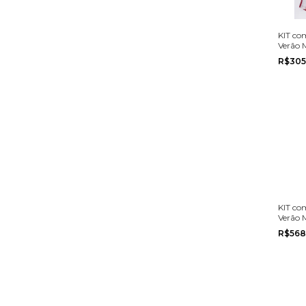
KIT co
Verão 
Cativa
R$305
ao 10
KIT co
Verão 
Glinny 
R$568
3