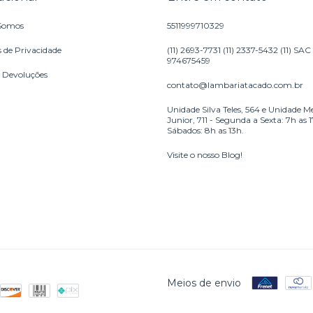
Somos
5511999710329
s de Privacidade
(11) 2693-7731 (11) 2337-5432 (11) SAC
974675459
e Devoluções
contato@lambariatacado.com.br
Unidade Silva Teles, 564 e Unidade M
Junior, 711 - Segunda a Sexta: 7h as 
Sábados: 8h as 13h.
Visite o nosso Blog!
Meios de envio