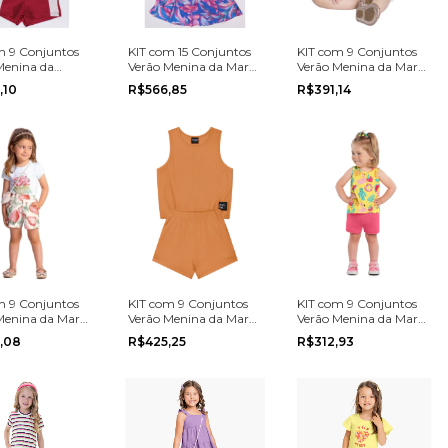
m 9 Conjuntos
KIT com 15 Conjuntos
KIT com 9 Conjuntos
Menina da
Verão Menina da Marca
Verão Menina da Marca
 na grade do 4
Elian na grade do 4 ao
Alakazoo na grade do
,10
R$566,85
R$391,14
8.
P ao G
m 9 Conjuntos
KIT com 9 Conjuntos
KIT com 9 Conjuntos
Menina da Marca
Verão Menina da Marca
Verão Menina da Marca
na grade do 1 ao
Kamylus na grade do
Kyly na grade do P ao
,08
R$425,25
R$312,93
12 ao 18
G