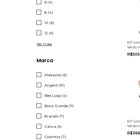
6 (4)
8 (4)
10 (6)
12 (6)
KIT com
Ver mais
Verão 
Colorit
R$505
ao 3
Marca
Alakazoo (6)
Angerô (19)
Bee Loop (4)
Boca Grande (11)
Brandili (7)
KIT com
Verão 
Cativa (5)
Alakaz
R$366
ao 3
Coloritta (7)