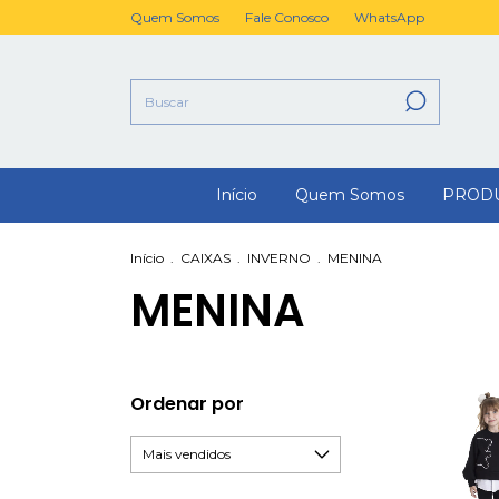
Quem Somos
Fale Conosco
WhatsApp
Início
Quem Somos
PROD
Início
.
CAIXAS
.
INVERNO
.
MENINA
MENINA
Ordenar por