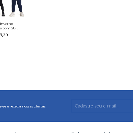
Inverno
pe com 28
tos Misto
77,20
 e Menina na
o 1 ao 12
-se e receba nossas ofertas.