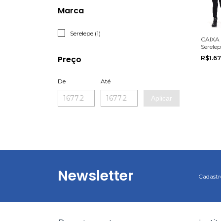
Marca
Serelepe (1)
CAIXA 
Serele
Conjun
Preço
R$1.6
Menino
grade d
De
Até
Aplicar
Newsletter
Cadastre