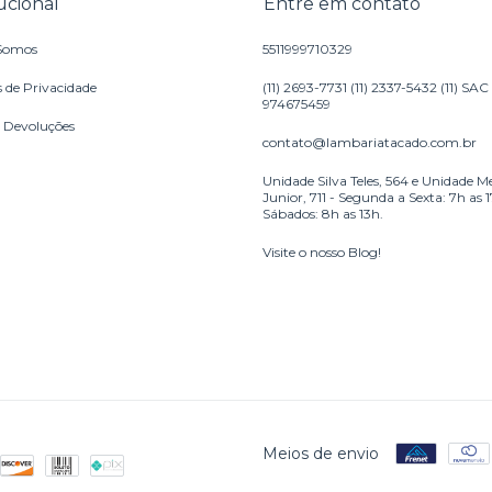
tucional
Entre em contato
Somos
5511999710329
s de Privacidade
(11) 2693-7731 (11) 2337-5432 (11) SAC
974675459
e Devoluções
contato@lambariatacado.com.br
Unidade Silva Teles, 564 e Unidade M
Junior, 711 - Segunda a Sexta: 7h as 
Sábados: 8h as 13h.
Visite o nosso Blog!
Meios de envio