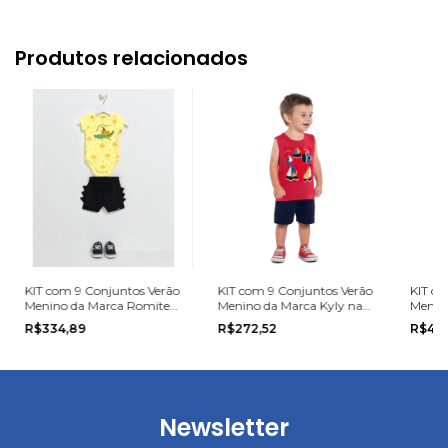
Produtos relacionados
KIT com 9 Conjuntos Verão
KIT com 9 Conjuntos Verão
KIT co
Menino da Marca Romitex
Menino da Marca Kyly na
Menin
na grade do P ao G
grade do P ao G
na gra
R$334,89
R$272,52
R$45
Newsletter