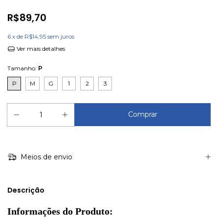
R$89,70
6
x de
R$14,95
sem juros
Ver mais detalhes
Tamanho:
P
P
M
G
1
2
3
Meios de envio
Descrição
Informações do Produto: