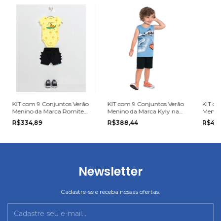
KIT com 9 Conjuntos Verão
KIT com 9 Conjuntos Verão
KIT co
Menino da Marca Romitex
Menino da Marca Kyly na
Menin
na grade do P ao G
grade do 4 ao 8
na gra
R$334,89
R$388,44
R$45
Newsletter
Cadastre-se e receba nossas ofertas.