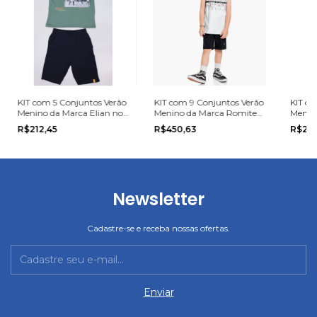
KIT com 5 Conjuntos Verão
KIT com 9 Conjuntos Verão
KIT co
Menino da Marca Elian no
Menino da Marca Romitex
Menino
tamanho 10, 12 ou 14.
na grade do 4 ao 8
grade 
R$212,45
R$450,63
R$27
Newsletter
Cadastre-se e receba nossas ofertas.