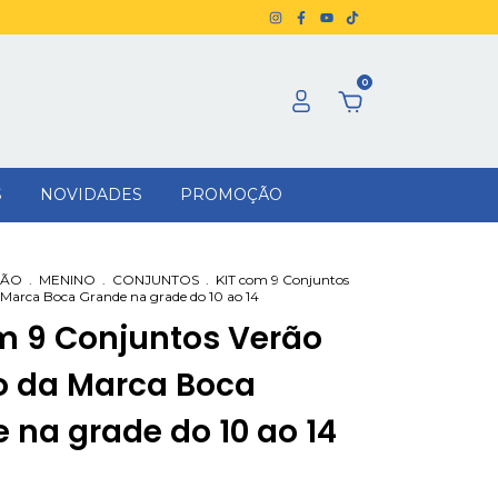
0
S
NOVIDADES
PROMOÇÃO
RÃO
.
MENINO
.
CONJUNTOS
.
KIT com 9 Conjuntos
 Marca Boca Grande na grade do 10 ao 14
m 9 Conjuntos Verão
o da Marca Boca
 na grade do 10 ao 14