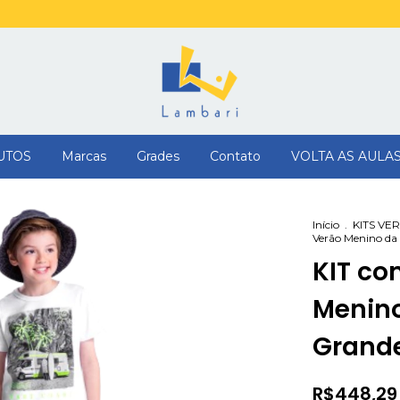
UTOS
Marcas
Grades
Contato
VOLTA AS AULA
Início
.
KITS VE
Verão Menino da
KIT co
Menin
Grande
R$448,29