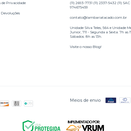
s de Privacidade
(11) 2693-7731 (11) 2337-5432 (11) SAC
974675459
e Devoluções
contato@lambariatacado.com.br
Unidade Silva Teles, 564 e Unidade M
Junior, 711 - Segunda a Sexta: 7h as 
Sábados: 8h as 13h.
Visite o nosso Blog!
Meios de envio