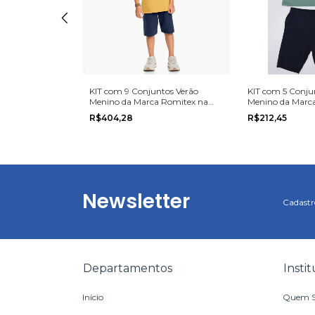
ntos Verão
KIT com 9 Conjuntos Verão
KIT com 5 Conju
 Kyly na grade
Menino da Marca Romitex na
Menino da Marca
grade do 10 ao 14
tamanho 10, 12 o
R$404,28
R$212,45
Newsletter
Cadastre
Departamentos
Insti
Início
Quem 