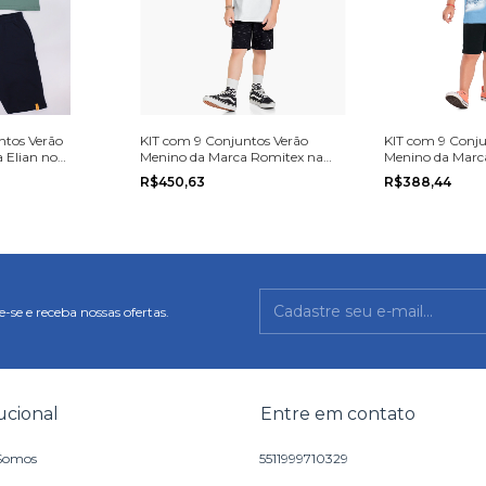
ntos Verão
KIT com 9 Conjuntos Verão
KIT com 9 Conju
 Elian no
Menino da Marca Romitex na
Menino da Marca
u 14.
grade do 4 ao 8
do 4 ao 8
R$450,63
R$388,44
-se e receba nossas ofertas.
tucional
Entre em contato
Somos
5511999710329