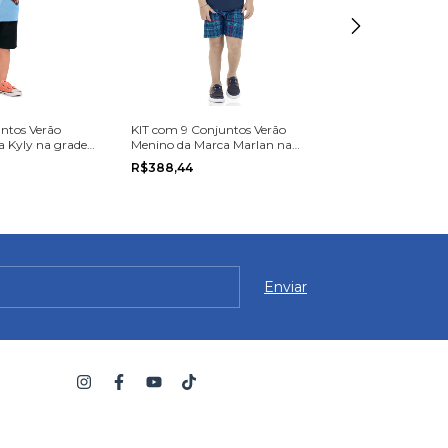
ntos Verão
KIT com 9 Conjuntos Verão
KIT com 9 Conj
 Kyly na grade
Menino da Marca Marlan na
Menino da Marc
grade do P ao G
do 1 ao 3
R$388,44
R$319,95