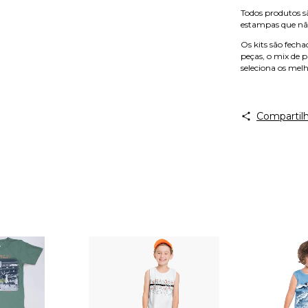
Todos produtos sã
estampas que não
Os kits são fech
peças, o mix de p
seleciona os mel
Compartilh