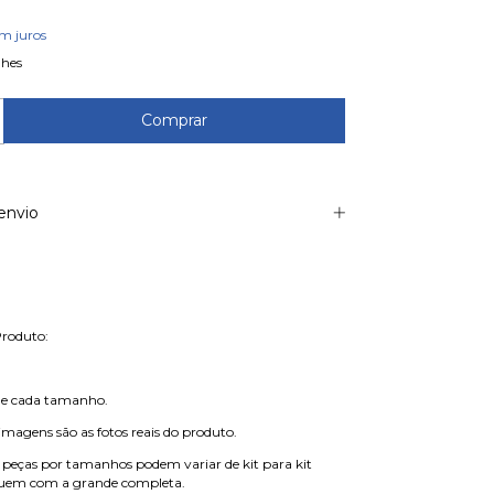
m juros
lhes
envio
Produto:
de cada tamanho.
imagens são as fotos reais do produto.
 peças por tamanhos podem variar de kit para kit
uem com a grande completa.