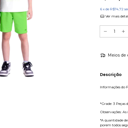
6
x de
R$74,72
se
Ver mais deta
Meios de 
Descrição
Informações do 
*Grade: 3 Peças 
Observações: As 
*A quantidade de
porem todos seg