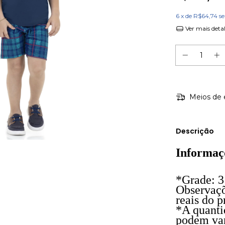
6
x de
R$64,74
s
Ver mais deta
Meios de 
Descrição
Informaç
*Grade: 3
Observaçõ
reais do p
*A quanti
podem var