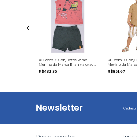
ntos Verão
KIT com 15 Conjuntos Verão
KIT com 9 Conju
 Romitex na
Menino da Marca Elian na grade
Menino da Marca
do P ao G.
do 1 ao 3
R$433,35
R$851,67
Newsletter
Cadastre
Departamentos
Insti