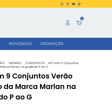
0
S
NOVIDADES
PROMOÇÃO
RÃO
.
MENINO
.
CONJUNTOS
.
KIT com 9 Conjuntos
 Marca Marlan na grade do P ao G
m 9 Conjuntos Verão
 da Marca Marlan na
do P ao G