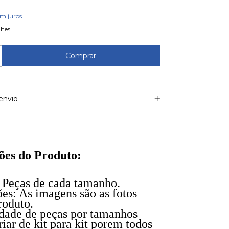
em juros
lhes
envio
ões do Produto
:
 Peças de cada tamanho.
es: As imagens são as fotos
roduto.
dade de peças por tamanhos
iar de kit para kit porem todos