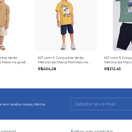
ntos Verão
KIT com 9 Conjuntos Verão
KIT com 5 Conju
 Milon na grade
Menino da Marca Romitex na
Menino da Marca
grade do 10 ao 14
tamanho 10, 12 
R$404,28
R$212,45
-se e receba nossas ofertas.
tucional
Entre em contato