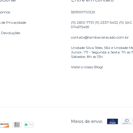
Somos
5511999710329
s de Privacidade
(11) 2693-7731 (11) 2337-5432 (11) SAC
974675459
e Devoluções
contato@lambariatacado.com.br
Unidade Silva Teles, 564 e Unidade M
Junior, 711 - Segunda a Sexta: 7h as 
Sábados: 8h as 13h.
Visite o nosso Blog!
Meios de envio