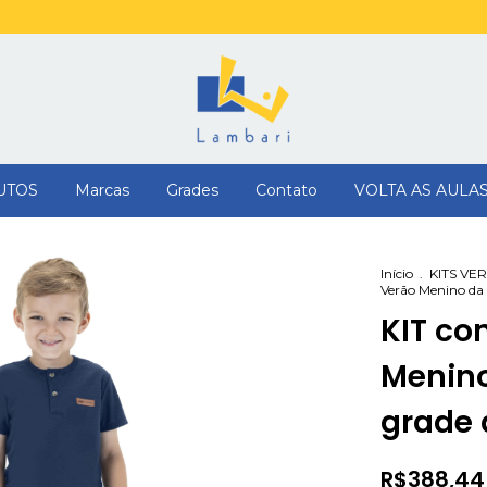
UTOS
Marcas
Grades
Contato
VOLTA AS AULA
Início
.
KITS VE
Verão Menino da
KIT co
Menino
grade 
R$388,44