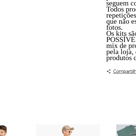
seguem co
Todos pro
repetiçõe
que não es
fotos.
Os kits s
POSSÍVEL 
mix de pr
pela loja,
produtos 
Compartilh