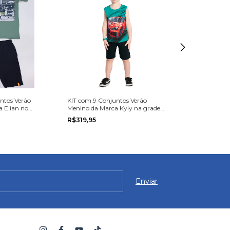
ntos Verão
KIT com 9 Conjuntos Verão
KIT com 9 Conj
 Elian no
Menino da Marca Kyly na grade
Menino da Marc
ou 14.
do 1 ao 3
do P ao G
R$319,95
R$272,52