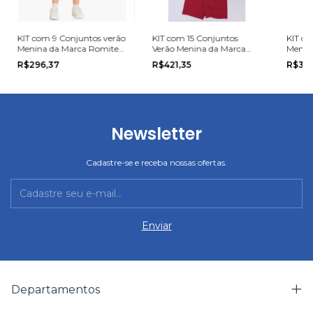
KIT com 9 Conjuntos verão
KIT com 15 Conjuntos
KIT co
Menina da Marca Romitex
Verão Menina da Marca
Menina
na grade do 1 ao 3.
Elian na grade do P ao G.
do 4 a
R$296,37
R$421,35
R$305
Newsletter
Cadastre-se e receba nossas ofertas.
Departamentos