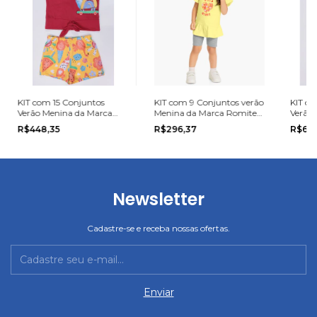
KIT com 15 Conjuntos
KIT com 9 Conjuntos verão
KIT co
Verão Menina da Marca
Menina da Marca Romitex
Verão
Elian na grade do 1 ao 3.
na grade do 1 ao 3.
Elian 
R$448,35
R$296,37
R$66
Newsletter
Cadastre-se e receba nossas ofertas.