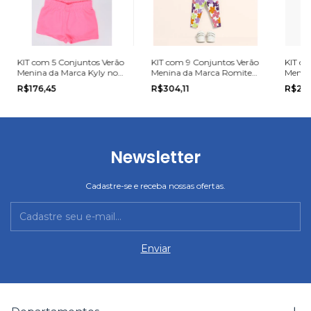
KIT com 5 Conjuntos Verão
KIT com 9 Conjuntos Verão
KIT co
Menina da Marca Kyly no
Menina da Marca Romitex
Menin
tamanho P, M ou G.
na grade do P ao G
na gra
R$176,45
R$304,11
R$29
Newsletter
Cadastre-se e receba nossas ofertas.