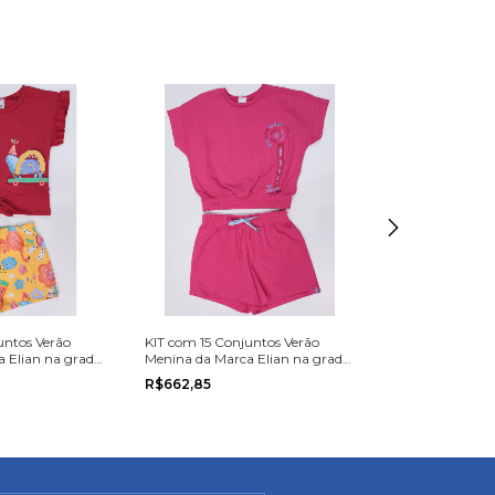
untos Verão
KIT com 15 Conjuntos Verão
KIT com 5 Conj
 Elian na grade
Menina da Marca Elian na grade
Menina da Marc
do 10 ao 14.
tamanho 10, 12 
R$662,85
R$190,45