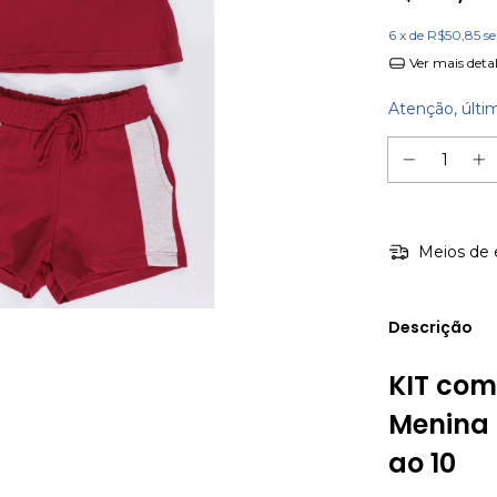
6
x de
R$50,85
s
Ver mais deta
Atenção, últi
Meios de 
Descrição
KIT com
Menina 
ao 10