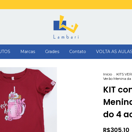
UTOS
Marcas
Grades
Contato
VOLTA AS AULA
Início
.
KITS VE
Verão Menina da 
KIT co
Menina
do 4 ao
R$305,10