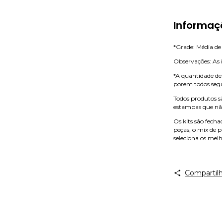
Informaç
*Grade: Média de
Observações: As 
*A quantidade de
porem todos seg
Todos produtos sã
estampas que não
Os kits são fech
peças, o mix de p
seleciona os mel
Compartilh