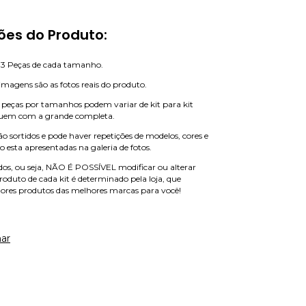
ões do Produto:
 3 Peças de cada tamanho.
imagens são as fotos reais do produto.
 peças por tamanhos podem variar de kit para kit
uem com a grande completa.
o sortidos e pode haver repetições de modelos, cores e
 esta apresentadas na galeria de fotos.
ados, ou seja, NÃO É POSSÍVEL modificar ou alterar
roduto de cada kit é determinado pela loja, que
hores produtos das melhores marcas para você!
ar