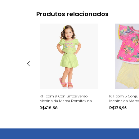
Produtos relacionados
ntos Verão
KIT com 9 Conjuntos verão
KIT com 5 Conju
 Elian na grade
Menina da Marca Romitex na
Menina da Marca
grade do 4 ao 8
tamanho P, M o
R$418,68
R$136,95