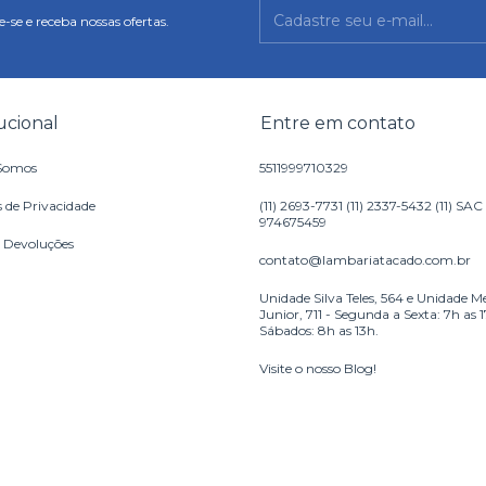
-se e receba nossas ofertas.
tucional
Entre em contato
Somos
5511999710329
s de Privacidade
(11) 2693-7731 (11) 2337-5432 (11) SAC
974675459
e Devoluções
contato@lambariatacado.com.br
Unidade Silva Teles, 564 e Unidade M
Junior, 711 - Segunda a Sexta: 7h as 
Sábados: 8h as 13h.
Visite o nosso Blog!