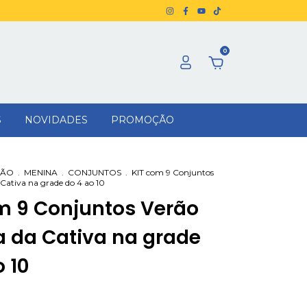
0
S
NOVIDADES
PROMOÇÃO
RÃO
.
MENINA
.
CONJUNTOS
.
KIT com 9 Conjuntos
Cativa na grade do 4 ao 10
m 9 Conjuntos Verão
 da Cativa na grade
 10