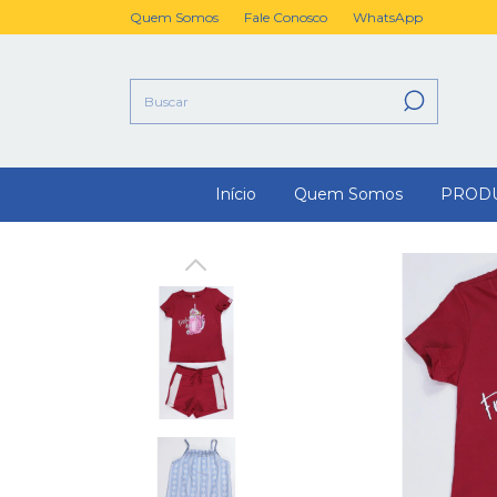
Quem Somos
Fale Conosco
WhatsApp
Início
Quem Somos
PROD