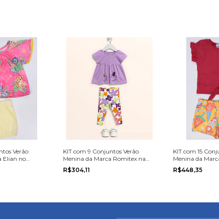
ntos Verão
KIT com 9 Conjuntos Verão
KIT com 15 Conj
 Elian no
Menina da Marca Romitex na
Menina da Marca
u G.
grade do P ao G
do 1 ao 3.
R$304,11
R$448,35