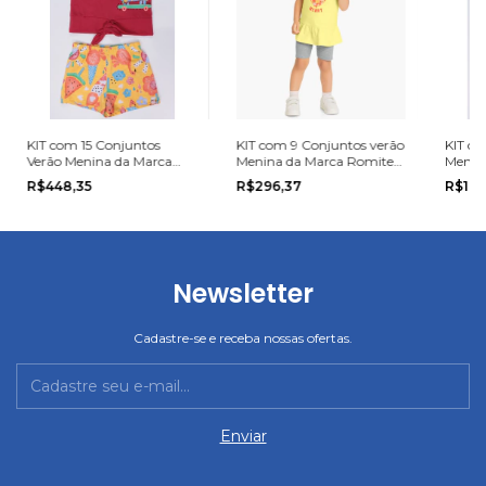
KIT com 15 Conjuntos
KIT com 9 Conjuntos verão
KIT co
Verão Menina da Marca
Menina da Marca Romitex
Menina
Elian na grade do 1 ao 3.
na grade do 1 ao 3.
taman
R$448,35
R$296,37
R$176
Newsletter
Cadastre-se e receba nossas ofertas.