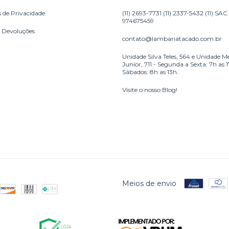
s de Privacidade
(11) 2693-7731 (11) 2337-5432 (11) SAC
974675459
e Devoluções
contato@lambariatacado.com.br
Unidade Silva Teles, 564 e Unidade M
Junior, 711 - Segunda a Sexta: 7h as 
Sábados: 8h as 13h.
Visite o nosso Blog!
Meios de envio