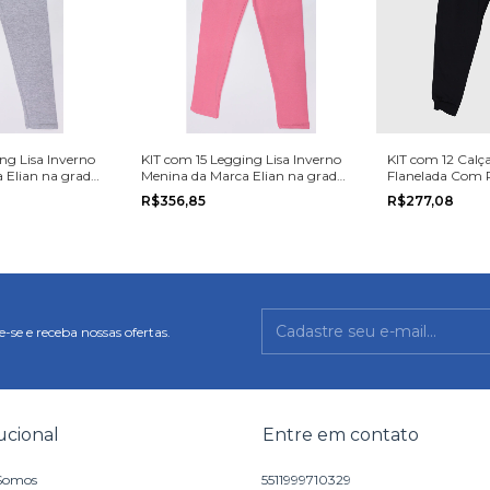
ng Lisa Inverno
KIT com 15 Legging Lisa Inverno
KIT com 12 Calç
 Elian na grade
Menina da Marca Elian na grade
Flanelada Com 
do 4 ao 8.
Inverno Menino 
R$356,85
R$277,08
na grade do 4 a
-se e receba nossas ofertas.
tucional
Entre em contato
Somos
5511999710329