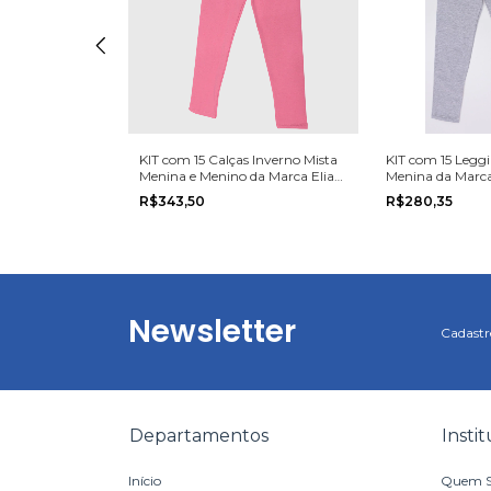
as Moletom
KIT com 15 Calças Inverno Mista
KIT com 15 Leggi
unho Lisa
Menina e Menino da Marca Elian
Menina da Marca
da Marca Kyly
na grade do 10 ao 16.
do 1 ao 3.
R$343,50
R$280,35
3.
Newsletter
Cadastre
Departamentos
Insti
Início
Quem 