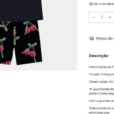
Ver mais deta
Meios de 
Descrição
Informações do 
*Grade: 3 Peças 
Observações: As 
*A quantidade de
porem todos se
com a grande co
Todos produtos sã
estampas que