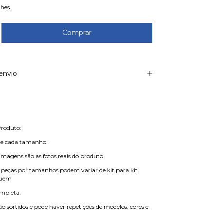
lhes
envio
Produto:
de cada tamanho.
imagens são as fotos reais do produto.
 peças por tamanhos podem variar de kit para kit
guem
mpleta.
o sortidos e pode haver repetições de modelos, cores e