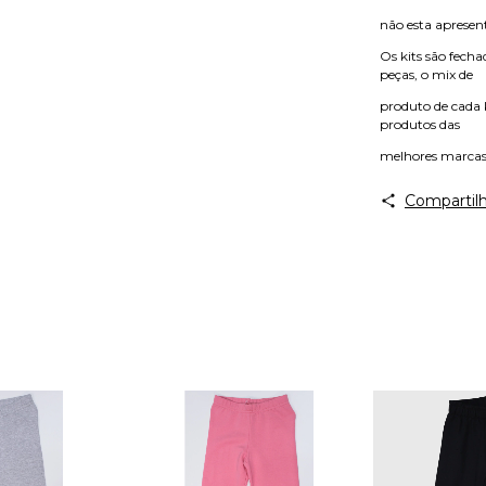
não esta apresent
Os kits são fech
peças, o mix de
produto de cada k
produtos das
melhores marcas
Compartilh