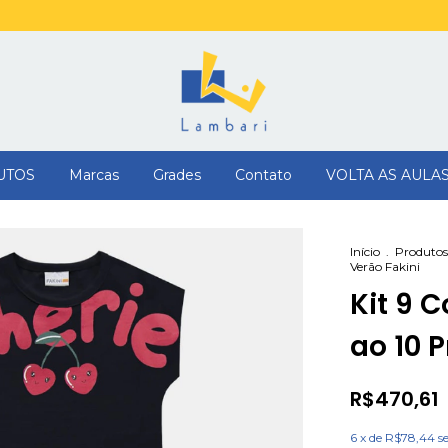
UTOS
Marcas
Grades
Contato
VOLTA AS AULA
Início
.
Produtos
Verão Fakini
Kit 9 
ao 10 
R$470,61
6
x de
R$78,44
s