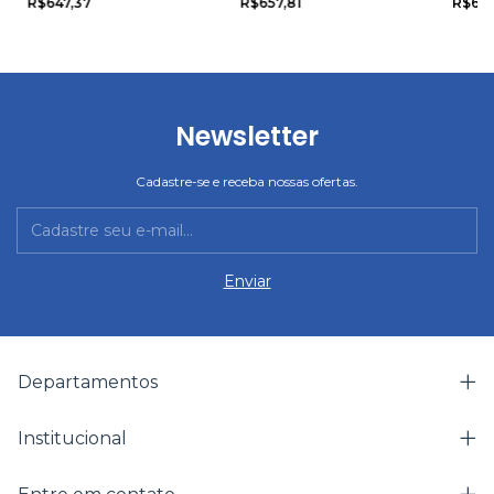
R$647,37
R$657,81
R$645
Newsletter
Cadastre-se e receba nossas ofertas.
Departamentos
Institucional