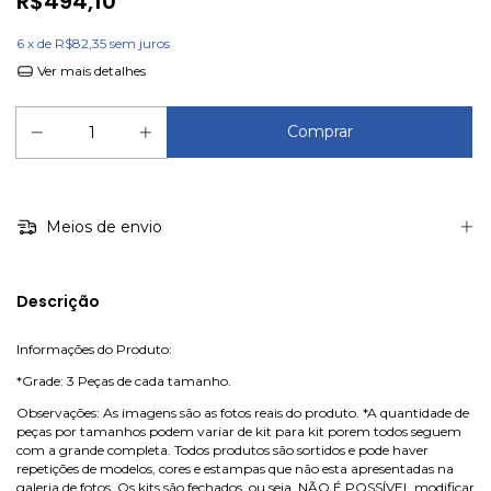
R$494,10
6
x de
R$82,35
sem juros
Ver mais detalhes
Meios de envio
Descrição
Informações do Produto:
*Grade: 3 Peças de cada tamanho.
Observações: As imagens são as fotos reais do produto. *A quantidade de
peças por tamanhos podem variar de kit para kit porem todos seguem
com a grande completa. Todos produtos são sortidos e pode haver
repetições de modelos, cores e estampas que não esta apresentadas na
galeria de fotos. Os kits são fechados, ou seja, NÃO É POSSÍVEL modificar