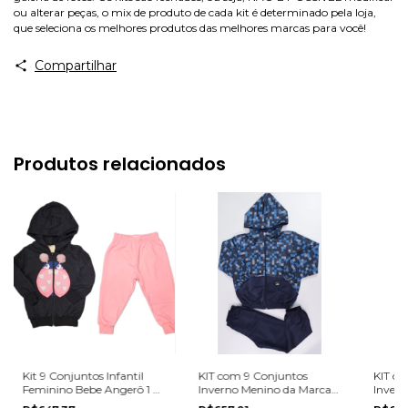
ou alterar peças, o mix de produto de cada kit é determinado pela loja,
que seleciona os melhores produtos das melhores marcas para você!
Compartilhar
Produtos relacionados
Kit 9 Conjuntos Infantil
KIT com 9 Conjuntos
KIT co
Feminino Bebe Angerô 1 ao
Inverno Menino da Marca
Invern
3 Inverno
Marlan na grade do 4 ao 8.
Marlan