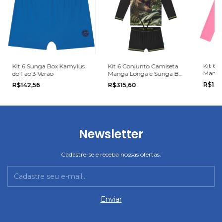
Kit 6 
Kit 6 Sunga Box Kamylus
Kit 6 Conjunto Camiseta
Manga
do 1 ao 3 Verão
Manga Longa e Sunga Box
Boca G
Kamylus do 4 ao 10 Verão
R$134
R$142,56
R$315,60
Newsletter
Cadastre-se e receba nossas ofertas.